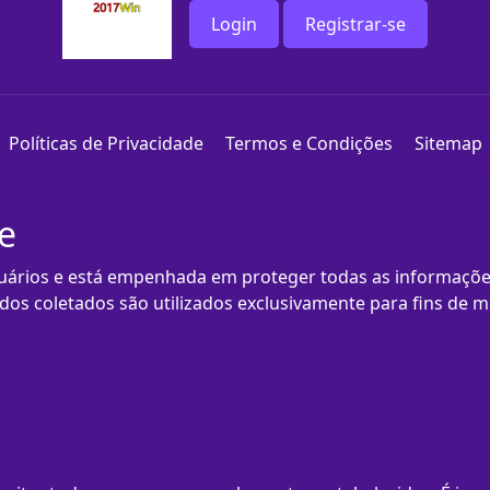
Login
Registrar-se
Políticas de Privacidade
Termos e Condições
Sitemap
de
suários e está empenhada em proteger todas as informaçõe
os coletados são utilizados exclusivamente para fins de m