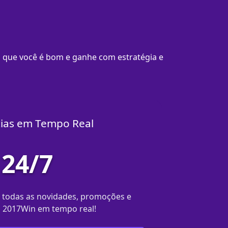
m que você é bom e ganhe com estratégia e
cias em Tempo Real
24/7
e todas as novidades, promoções e
 2017Win em tempo real!