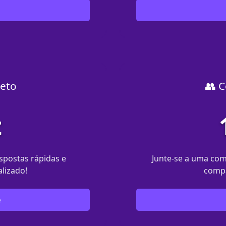
reto
👥 
t
espostas rápidas e
Junte-se a uma com
lizado!
compa
e