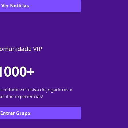
Ver Notícias
Comunidade VIP
1000+
unidade exclusiva de jogadores e
rtilhe experiências!
Entrar Grupo