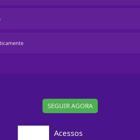
a
aticamente
SEGUIR AGORA
Acessos