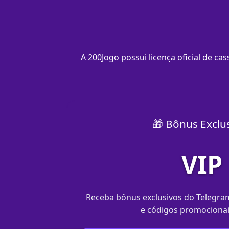
A 200Jogo possui licença oficial de c
🎁 Bônus Exclu
VIP
Receba bônus exclusivos do Telegra
e códigos promocionai