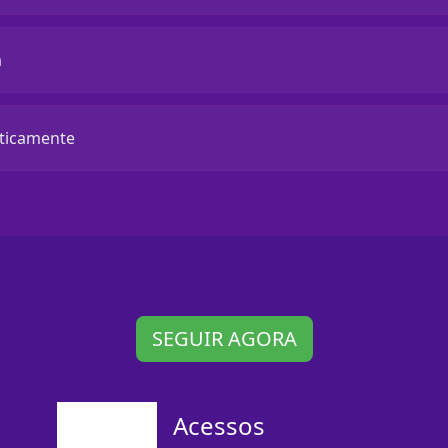
a
aticamente
SEGUIR AGORA
Acessos