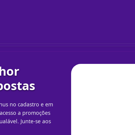
lhor
postas
nus no cadastro e em
 acesso a promoções
ualável. Junte-se aos