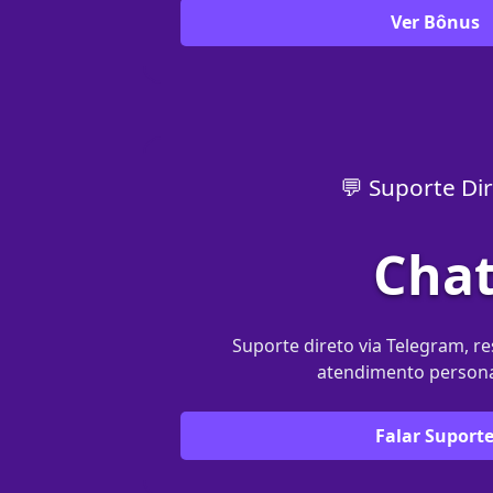
Ver Bônus
💬 Suporte Di
Cha
Suporte direto via Telegram, r
atendimento persona
Falar Suport