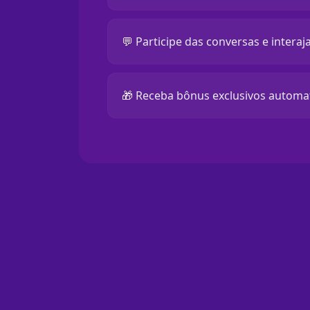
💬 Participe das conversas e interaj
🎁 Receba bônus exclusivos autom