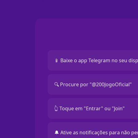
📱 Baixe o app Telegram no seu disp
🔍 Procure por "@200JogoOficial"
👆 Toque em "Entrar" ou "Join"
🔔 Ative as notificações para não p