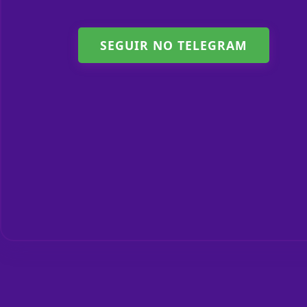
SEGUIR NO TELEGRAM