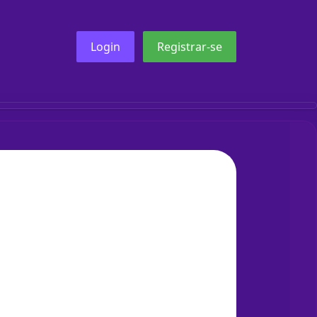
Login
Registrar-se