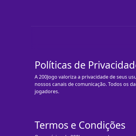
Políticas de Privacida
A 200Jogo valoriza a privacidade de seus u
nossos canais de comunicação. Todos os dad
jogadores.
Termos e Condições