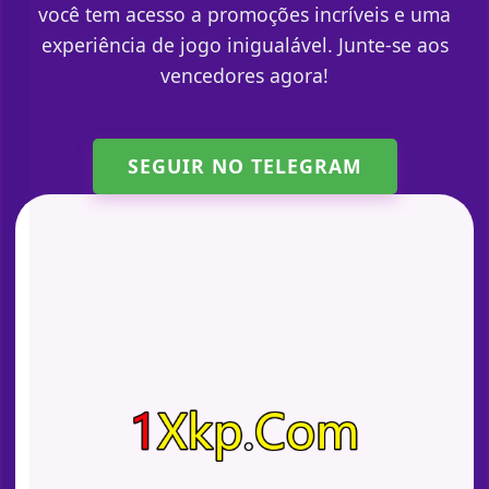
você tem acesso a promoções incríveis e uma
experiência de jogo inigualável. Junte-se aos
vencedores agora!
SEGUIR NO TELEGRAM