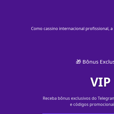
Como cassino internacional profissional, a
🎁 Bônus Exclu
VIP
Receba bônus exclusivos do Telegra
e códigos promocionai