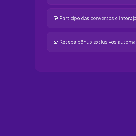
💬 Participe das conversas e interaj
🎁 Receba bônus exclusivos autom