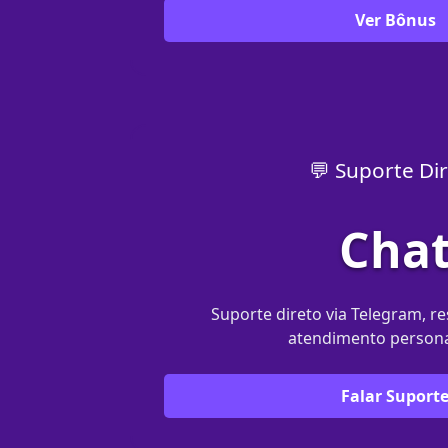
Ver Bônus
💬 Suporte Di
Cha
Suporte direto via Telegram, r
atendimento persona
Falar Suport