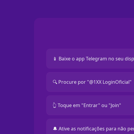
📱 Baixe o app Telegram no seu disp
🔍 Procure por "@1XX LoginOficial"
👆 Toque em "Entrar" ou "Join"
🔔 Ative as notificações para não p