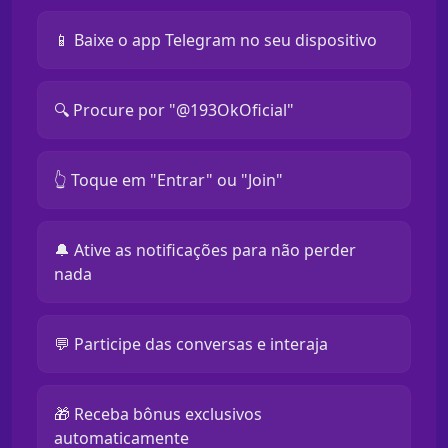
📱 Baixe o app Telegram no seu dispositivo
🔍 Procure por "@193OkOficial"
👆 Toque em "Entrar" ou "Join"
🔔 Ative as notificações para não perder
nada
💬 Participe das conversas e interaja
🎁 Receba bônus exclusivos
automaticamente