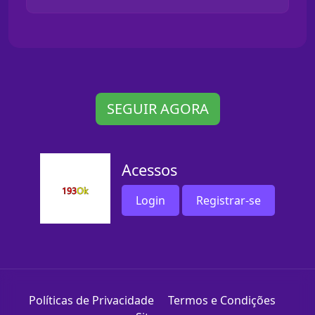
SEGUIR AGORA
Acessos
Login
Registrar-se
Políticas de Privacidade
Termos e Condições