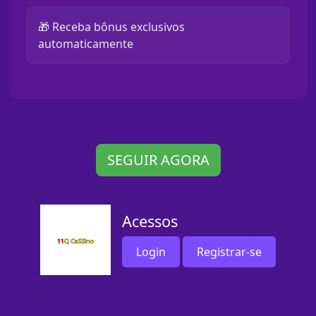
🎁 Receba bônus exclusivos
automaticamente
SEGUIR AGORA
Acessos
Login
Registrar-se