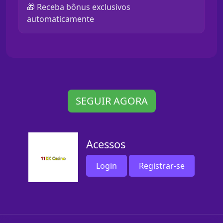
🎁 Receba bônus exclusivos
automaticamente
SEGUIR AGORA
Acessos
Login
Registrar-se