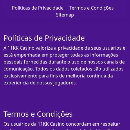
Políticas de Privacidade
Termos e Condições
Sitemap
Políticas de Privacidade
A 11KK Casino valoriza a privacidade de seus usuários e
está empenhada em proteger todas as informações
pessoais fornecidas durante o uso de nossos canais de
comunicação. Todos os dados coletados são utilizados
exclusivamente para fins de melhoria contínua da
experiência de nossos jogadores.
Termos e Condições
Os usuários da 11KK Casino concordam em respeitar