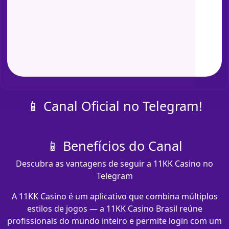
📱 Canal Oficial no Telegram!
📱 Benefícios do Canal
Descubra as vantagens de seguir a 11KK Casino no
Telegram
A 11KK Casino é um aplicativo que combina múltiplos
estilos de jogos — a 11KK Casino Brasil reúne
profissionais do mundo inteiro e permite login com um