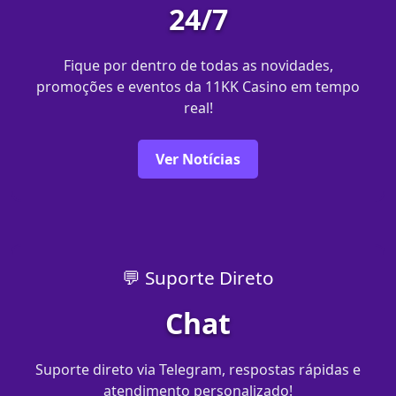
24/7
Fique por dentro de todas as novidades,
promoções e eventos da 11KK Casino em tempo
real!
Ver Notícias
💬 Suporte Direto
Chat
Suporte direto via Telegram, respostas rápidas e
atendimento personalizado!