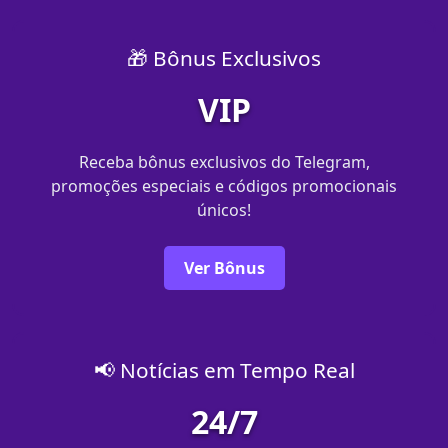
🎁 Bônus Exclusivos
VIP
Receba bônus exclusivos do Telegram,
promoções especiais e códigos promocionais
únicos!
Ver Bônus
📢 Notícias em Tempo Real
24/7