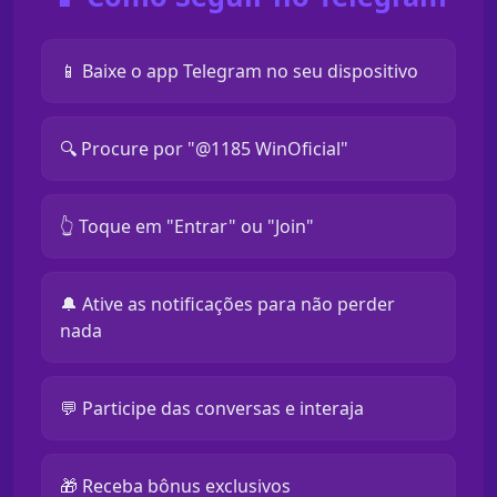
📱 Baixe o app Telegram no seu dispositivo
🔍 Procure por "@1185 WinOficial"
👆 Toque em "Entrar" ou "Join"
🔔 Ative as notificações para não perder
nada
💬 Participe das conversas e interaja
🎁 Receba bônus exclusivos