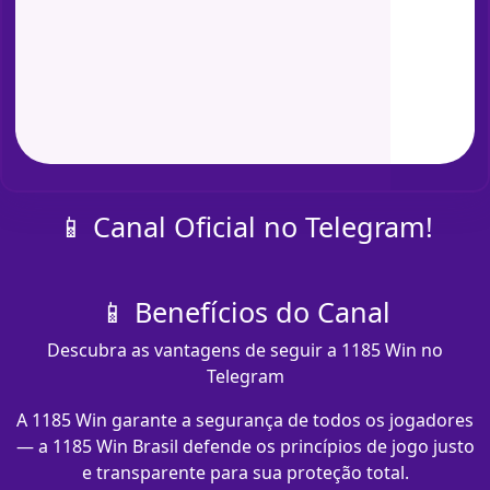
📱 Canal Oficial no Telegram!
📱 Benefícios do Canal
Descubra as vantagens de seguir a 1185 Win no
Telegram
A 1185 Win garante a segurança de todos os jogadores
— a 1185 Win Brasil defende os princípios de jogo justo
e transparente para sua proteção total.