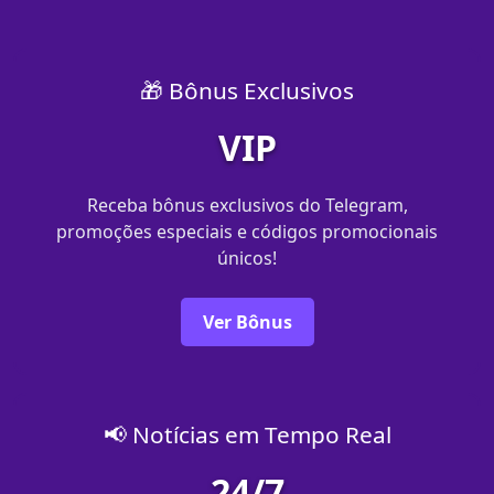
🎁 Bônus Exclusivos
VIP
Receba bônus exclusivos do Telegram,
promoções especiais e códigos promocionais
únicos!
Ver Bônus
📢 Notícias em Tempo Real
24/7