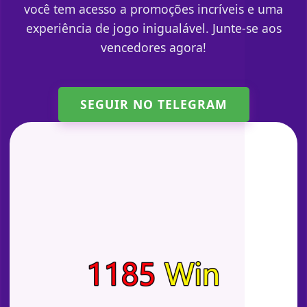
você tem acesso a promoções incríveis e uma
experiência de jogo inigualável. Junte-se aos
vencedores agora!
SEGUIR NO TELEGRAM