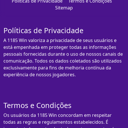
Políticas de Privacidade
Termos e Condições
Sitemap
Políticas de Privacidade
A 1185 Win valoriza a privacidade de seus usuários e
está empenhada em proteger todas as informações
pessoais fornecidas durante o uso de nossos canais de
comunicação. Todos os dados coletados são utilizados
exclusivamente para fins de melhoria contínua da
experiência de nossos jogadores.
Termos e Condições
Os usuários da 1185 Win concordam em respeitar
todas as regras e regulamentos estabelecidos. É