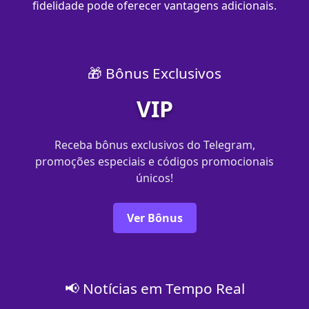
fidelidade pode oferecer vantagens adicionais.
🎁 Bônus Exclusivos
VIP
Receba bônus exclusivos do Telegram,
promoções especiais e códigos promocionais
únicos!
Ver Bônus
📢 Notícias em Tempo Real