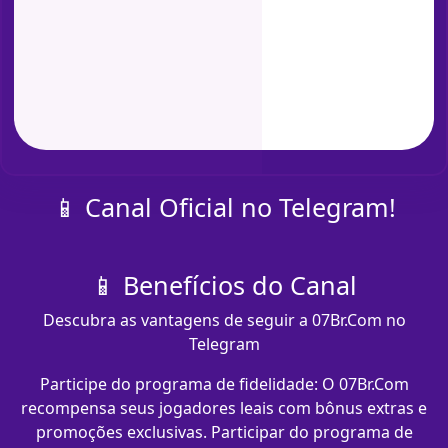
📱 Canal Oficial no Telegram!
📱 Benefícios do Canal
Descubra as vantagens de seguir a 07Br.Com no
Telegram
Participe do programa de fidelidade: O 07Br.Com
recompensa seus jogadores leais com bônus extras e
promoções exclusivas. Participar do programa de