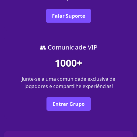
Falar Suporte
👥 Comunidade VIP
1000+
Junte-se a uma comunidade exclusiva de
jogadores e compartilhe experiências!
Entrar Grupo